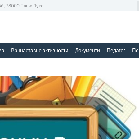
бб, 78000 Бања Лука
ва
Ваннаставне активности
Документи
Педагог
Пс