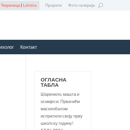
Пројекти
Фото галерија
Ћирилица
|
Latinica
ихолог
Контакт
ОГЛАСНА
ТАБЛА
Шаренило, машта и
осмијеси: Првачићи
маскенбалом
испратили своју прву
школску годину!