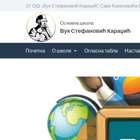
ЈУ ОШ „Вук Стефановић Караџић“, Саве Ковачевића 
Основна школа
Вук Стефановић Караџић
Почетна
О школи
Огласна табла
Наста